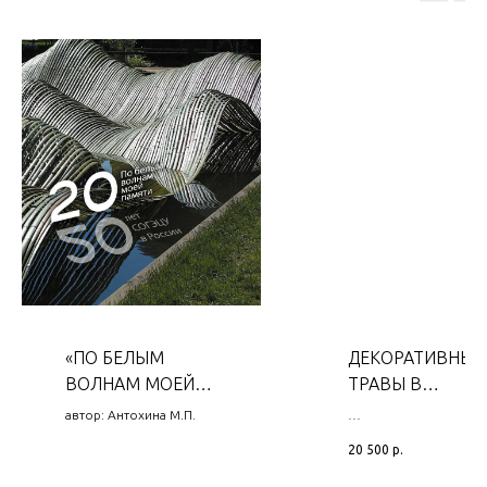
«ПО БЕЛЫМ
ДЕКОРАТИВНЫЕ
ВОЛНАМ МОЕЙ
ТРАВЫ В
ПАМЯТИ»
ЛАНДШАФТНО
автор: Антохина М.П.
ПРОЕКТИРОВАН
20 500
р.
И